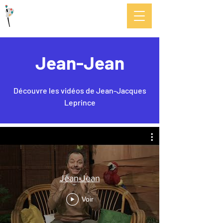
Paraboles.org
Jean-Jean
Découvre les vidéos de Jean-Jacques
Leprince
Jean-Jean
Voir